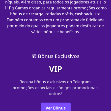
níqueis. Além disso, para todos os jogadores atuais, o
11Pg Games organiza regularmente promoções como
bônus de recarga, rodadas grátis, cashback, etc.
Também contamos com um programa de fidelidade
por meio do qual os jogadores podem desfrutar de
vários bônus e benefícios.
🎁 Bônus Exclusivos
VIP
Receba bônus exclusivos do Telegram,
promoções especiais e códigos promocionais
únicos!
Ver Bônus