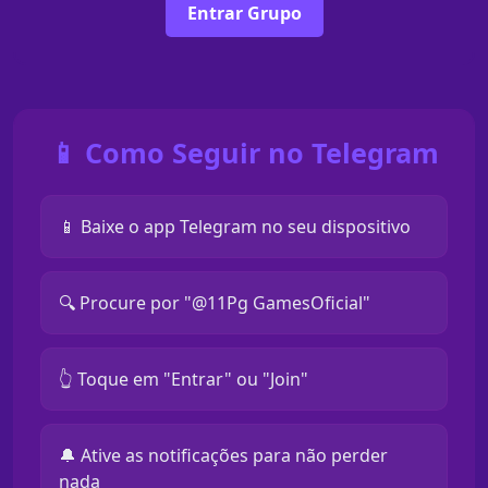
Entrar Grupo
📱 Como Seguir no Telegram
📱 Baixe o app Telegram no seu dispositivo
🔍 Procure por "@11Pg GamesOficial"
👆 Toque em "Entrar" ou "Join"
🔔 Ative as notificações para não perder
nada