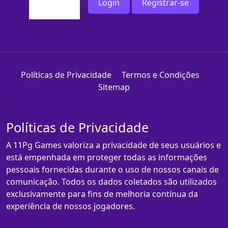
Login
Registrar-se
Políticas de Privacidade
Termos e Condições
Sitemap
Políticas de Privacidade
A 11Pg Games valoriza a privacidade de seus usuários e
está empenhada em proteger todas as informações
pessoais fornecidas durante o uso de nossos canais de
comunicação. Todos os dados coletados são utilizados
exclusivamente para fins de melhoria contínua da
experiência de nossos jogadores.