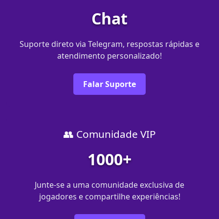
Chat
Suporte direto via Telegram, respostas rápidas e
atendimento personalizado!
Falar Suporte
👥 Comunidade VIP
1000+
Junte-se a uma comunidade exclusiva de
jogadores e compartilhe experiências!