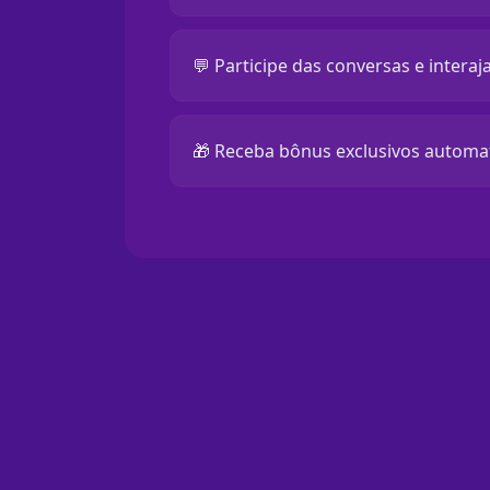
💬 Participe das conversas e interaj
🎁 Receba bônus exclusivos autom