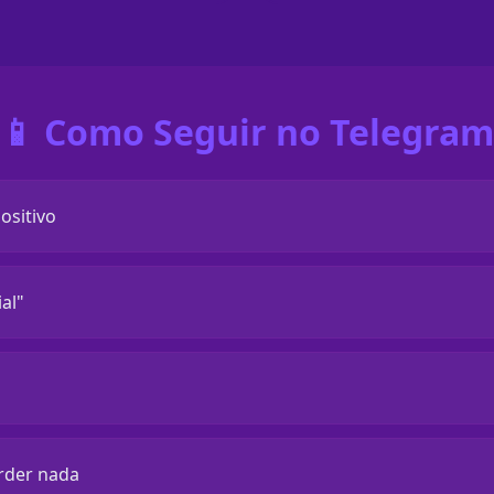
📱 Como Seguir no Telegram
ositivo
al"
erder nada