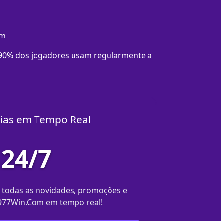
am
e 90% dos jogadores usam regularmente a
cias em Tempo Real
24/7
e todas as novidades, promoções e
977Win.Com em tempo real!