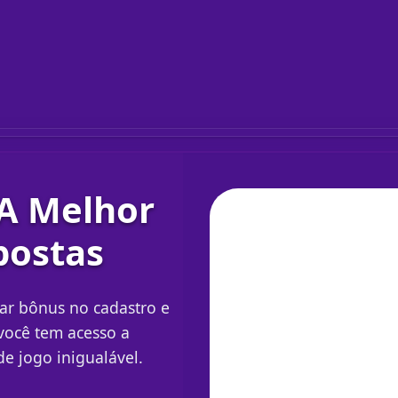
A Melhor
postas
ar bônus no cadastro e
você tem acesso a
e jogo inigualável.