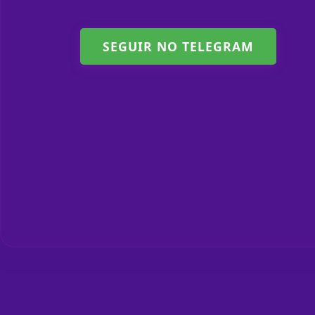
SEGUIR NO TELEGRAM