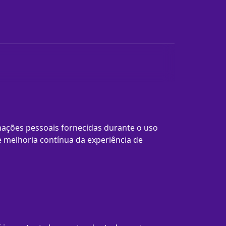
mações pessoais fornecidas durante o uso
e melhoria contínua da experiência de