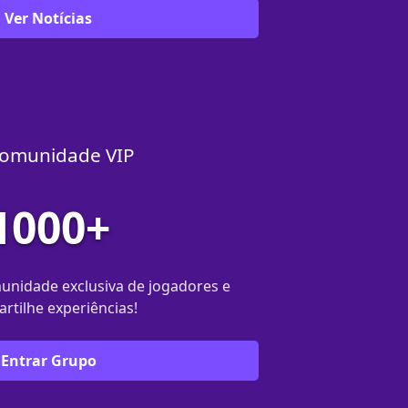
Ver Notícias
Comunidade VIP
1000+
unidade exclusiva de jogadores e
rtilhe experiências!
Entrar Grupo