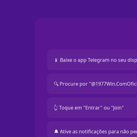
📱 Baixe o app Telegram no seu disp
🔍 Procure por "@1977Win.ComOfici
👆 Toque em "Entrar" ou "Join"
🔔 Ative as notificações para não p