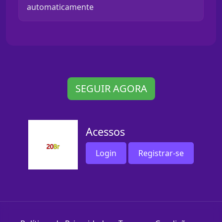
automaticamente
SEGUIR AGORA
Acessos
Login
Registrar-se