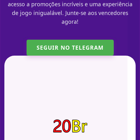
acesso a promoções incríveis e uma experiência
de jogo inigualável. Junte-se aos vencedores
agora!
SEGUIR NO TELEGRAM