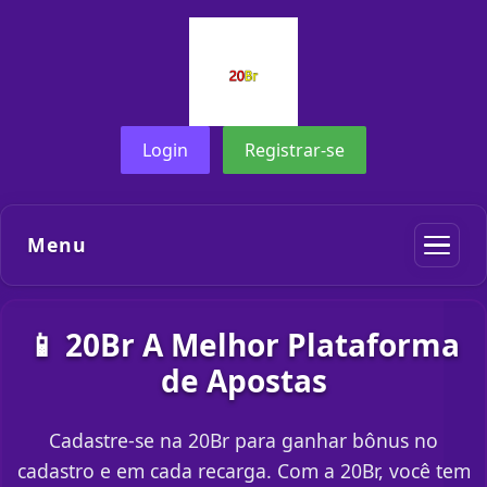
Login
Registrar-se
Menu
📱 20Br A Melhor Plataforma
de Apostas
Cadastre-se na 20Br para ganhar bônus no
cadastro e em cada recarga. Com a 20Br, você tem