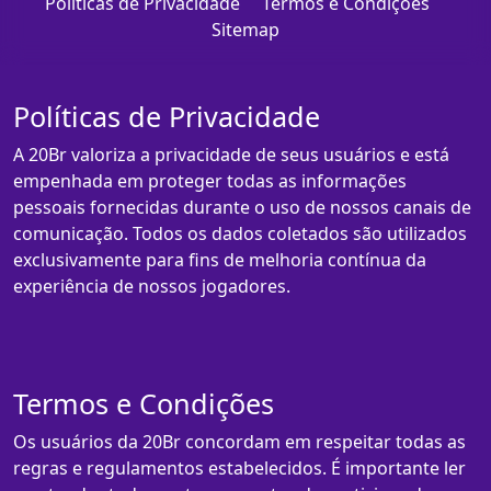
Políticas de Privacidade
Termos e Condições
Sitemap
Políticas de Privacidade
A 20Br valoriza a privacidade de seus usuários e está
empenhada em proteger todas as informações
pessoais fornecidas durante o uso de nossos canais de
comunicação. Todos os dados coletados são utilizados
exclusivamente para fins de melhoria contínua da
experiência de nossos jogadores.
Termos e Condições
Os usuários da 20Br concordam em respeitar todas as
regras e regulamentos estabelecidos. É importante ler