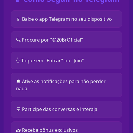
📱 Baixe o app Telegram no seu dispositivo
🔍 Procure por "@20BrOficial"
👆 Toque em "Entrar" ou "Join"
🔔 Ative as notificações para não perder
nada
💬 Participe das conversas e interaja
🎁 Receba bônus exclusivos