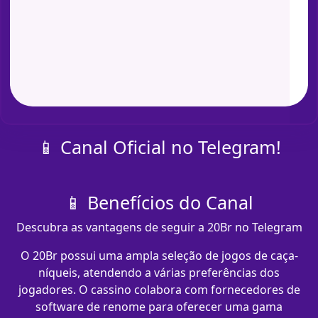
📱 Canal Oficial no Telegram!
📱 Benefícios do Canal
Descubra as vantagens de seguir a 20Br no Telegram
O 20Br possui uma ampla seleção de jogos de caça-
níqueis, atendendo a várias preferências dos
jogadores. O cassino colabora com fornecedores de
software de renome para oferecer uma gama