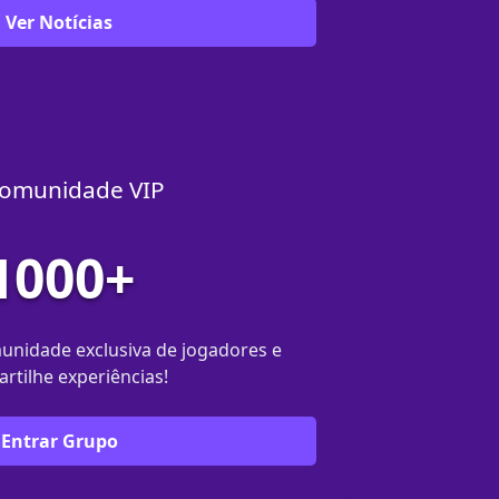
Ver Notícias
Comunidade VIP
1000+
unidade exclusiva de jogadores e
rtilhe experiências!
Entrar Grupo