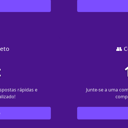
reto
👥 
t
espostas rápidas e
Junte-se a uma com
lizado!
compa
e