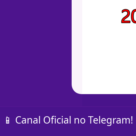
📱 Canal Oficial no Telegram!