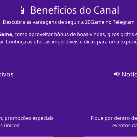
📱 Benefícios do Canal
Descubra as vantagens de seguir a 20Game no Telegram
Game
, como aproveitar bônus de boas-vindas, giros grátis
r. Conheça as ofertas imperdíveis e dicas para uma experiên
sivos
📢 Notí
m, promoções especiais
Fique por dentro d
s únicos!
eventos d