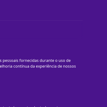
s pessoais fornecidas durante o uso de
elhoria contínua da experiência de nossos