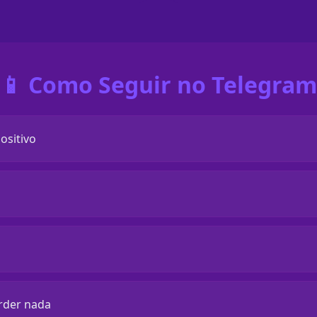
📱 Como Seguir no Telegram
ositivo
erder nada