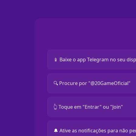
📱 Baixe o app Telegram no seu disp
🔍 Procure por "@20GameOficial"
👆 Toque em "Entrar" ou "Join"
🔔 Ative as notificações para não p