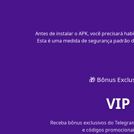
Antes de instalar o APK, você precisará hab
Esta é uma medida de segurança padrão do 
🎁 Bônus Exclu
VIP
Receba bônus exclusivos do Telegra
e códigos promocionai