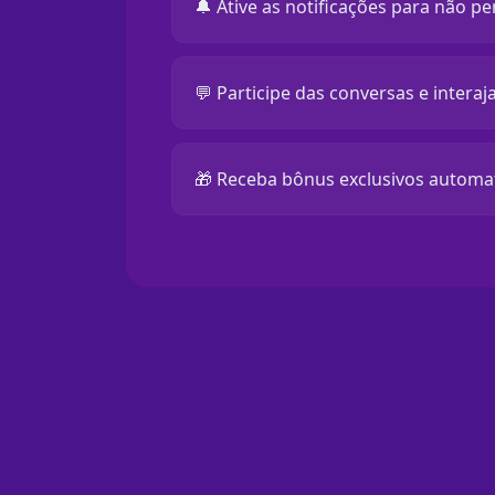
🔔 Ative as notificações para não p
💬 Participe das conversas e interaj
🎁 Receba bônus exclusivos autom