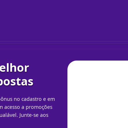
elhor
postas
bônus no cadastro e em
em acesso a promoções
ualável. Junte-se aos