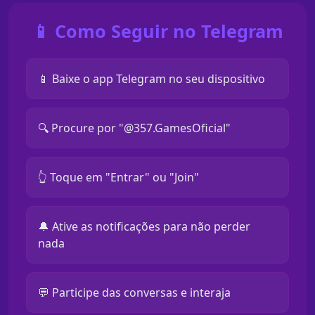
📱 Como Seguir no Telegram
📱 Baixe o app Telegram no seu dispositivo
🔍 Procure por "@357.GamesOficial"
👆 Toque em "Entrar" ou "Join"
🔔 Ative as notificações para não perder
nada
💬 Participe das conversas e interaja