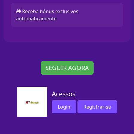
🎁 Receba bônus exclusivos
automaticamente
SEGUIR AGORA
Acessos
Login
Registrar-se