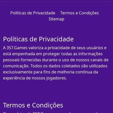
Políticas de Privacidade
Termos e Condições
Sitemap
Políticas de Privacidade
A 357.Games valoriza a privacidade de seus usuários e
está empenhada em proteger todas as informações
pessoais fornecidas durante o uso de nossos canais de
comunicação. Todos os dados coletados são utilizados
exclusivamente para fins de melhoria contínua da
experiência de nossos jogadores.
Termos e Condições