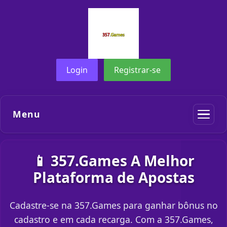
Login
Registrar-se
Menu
📱 357.Games A Melhor
Plataforma de Apostas
Cadastre-se na 357.Games para ganhar bônus no
cadastro e em cada recarga. Com a 357.Games,