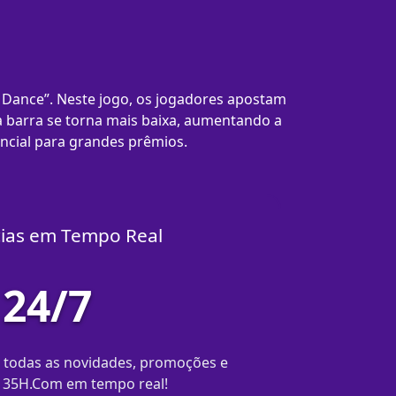
 Dance”. Neste jogo, os jogadores apostam
a barra se torna mais baixa, aumentando a
ncial para grandes prêmios.
cias em Tempo Real
24/7
e todas as novidades, promoções e
 35H.Com em tempo real!