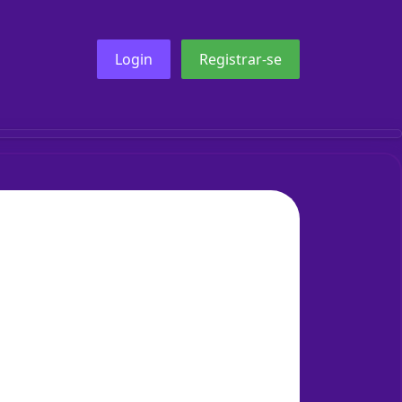
Login
Registrar-se