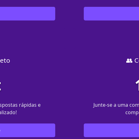
reto
👥 
t
espostas rápidas e
Junte-se a uma com
lizado!
compa
e