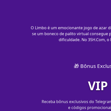
O Limbo é um emocionante jogo de azar di
se um boneco de palito virtual consegue 
dificuldade. No 35H.Com, o
🎁 Bônus Exclu
VIP
Receba bônus exclusivos do Telegra
e códigos promocionai