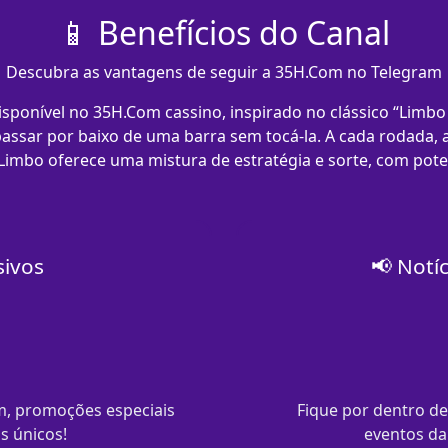
📱 Benefícios do Canal
Descubra as vantagens de seguir a 35H.Com no Telegram
sponível no 35H.Com cassino, inspirado no clássico “Limbo
passar por baixo de uma barra sem tocá-la. A cada rodada, 
 Limbo oferece uma mistura de estratégia e sorte, com pote
sivos
📢 Notí
m, promoções especiais
Fique por dentro d
s únicos!
eventos da