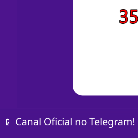
📱 Canal Oficial no Telegram!