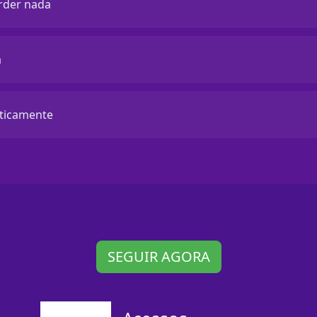
erder nada
a
aticamente
SEGUIR AGORA