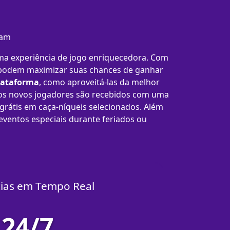
ram
ma experiência de jogo enriquecedora. Com
s podem maximizar suas chances de ganhar
lataforma
, como aproveitá-las da melhor
 os novos jogadores são recebidos com uma
grátis em caça-níqueis selecionados. Além
ventos especiais durante feriados ou
cias em Tempo Real
24/7