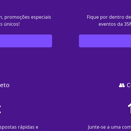
m, promoções especiais
Fique por dentro d
s únicos!
eventos da 35
reto
👥 
t
espostas rápidas e
Junte-se a uma com