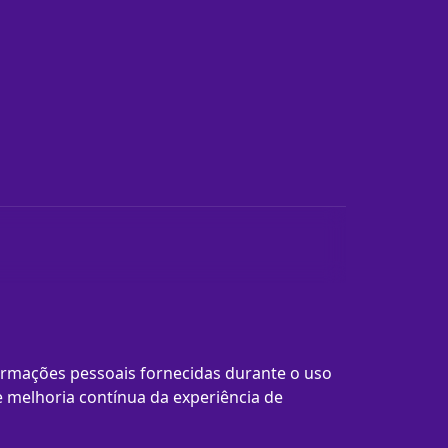
ormações pessoais fornecidas durante o uso
e melhoria contínua da experiência de