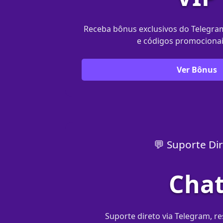
Receba bônus exclusivos do Telegra
e códigos promocionai
Ver Bônus
💬 Suporte Di
Cha
Suporte direto via Telegram, r