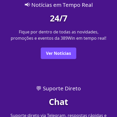
📢 Notícias em Tempo Real
24/7
Fique por dentro de todas as novidades,
promoções e eventos da 389Win em tempo real!
Ver Notícias
💬 Suporte Direto
Chat
Suporte direto via Telegram, respostas rápidas e