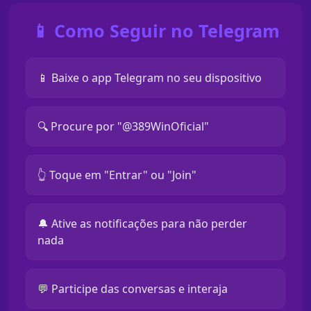
📱 Como Seguir no Telegram
📱 Baixe o app Telegram no seu dispositivo
🔍 Procure por "@389WinOficial"
👆 Toque em "Entrar" ou "Join"
🔔 Ative as notificações para não perder
nada
💬 Participe das conversas e interaja