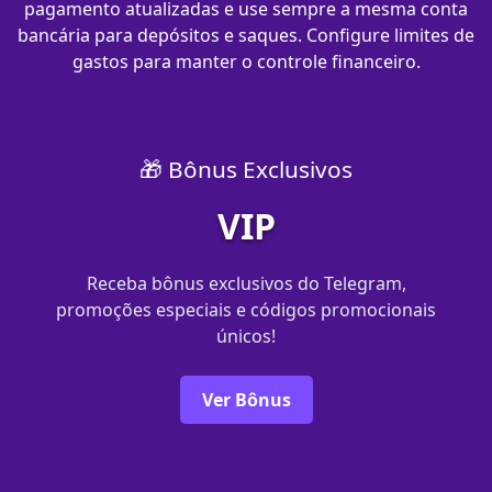
pagamento atualizadas e use sempre a mesma conta
bancária para depósitos e saques. Configure limites de
gastos para manter o controle financeiro.
🎁 Bônus Exclusivos
VIP
Receba bônus exclusivos do Telegram,
promoções especiais e códigos promocionais
únicos!
Ver Bônus