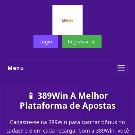
Login
Registrar-se
Menu
📱 389Win A Melhor
Plataforma de Apostas
Cadastre-se na 389Win para ganhar bônus no
cadastro e em cada recarga. Com a 389Win, você