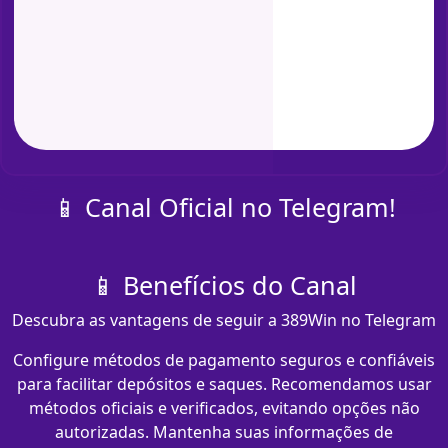
📱 Canal Oficial no Telegram!
📱 Benefícios do Canal
Descubra as vantagens de seguir a 389Win no Telegram
Configure métodos de pagamento seguros e confiáveis
para facilitar depósitos e saques. Recomendamos usar
métodos oficiais e verificados, evitando opções não
autorizadas. Mantenha suas informações de