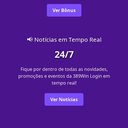
Ver Bônus
📢 Notícias em Tempo Real
24/7
Fique por dentro de todas as novidades,
promoções e eventos da 389Win Login em
tempo real!
Ver Notícias