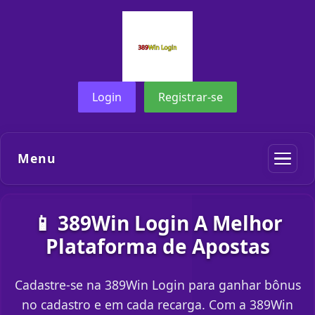
Login
Registrar-se
Menu
📱 389Win Login A Melhor
Plataforma de Apostas
Cadastre-se na 389Win Login para ganhar bônus
no cadastro e em cada recarga. Com a 389Win