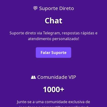
💬 Suporte Direto
Chat
Suporte direto via Telegram, respostas rápidas e
atendimento personalizado!
Falar Suporte
👥 Comunidade VIP
1000+
Junte-se a uma comunidade exclusiva de