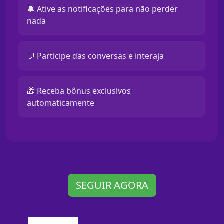
🔔 Ative as notificações para não perder
nada
💬 Participe das conversas e interaja
🎁 Receba bônus exclusivos
automaticamente
SEGUIR AGORA