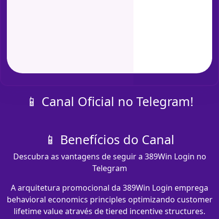
📱 Canal Oficial no Telegram!
📱 Benefícios do Canal
Descubra as vantagens de seguir a 389Win Login no
Telegram
A arquitetura promocional da 389Win Login emprega
behavioral economics principles optimizando customer
lifetime value através de tiered incentive structures.