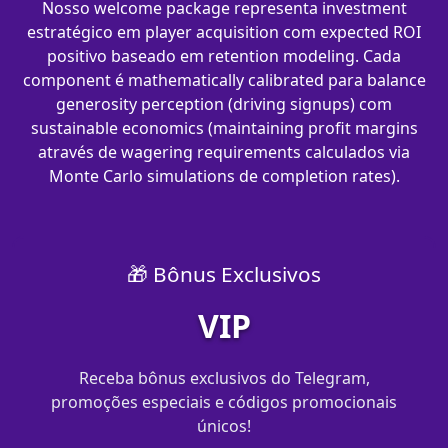
Nosso welcome package representa investment
estratégico em player acquisition com expected ROI
positivo baseado em retention modeling. Cada
component é mathematically calibrated para balance
generosity perception (driving signups) com
sustainable economics (maintaining profit margins
através de wagering requirements calculados via
Monte Carlo simulations de completion rates).
🎁 Bônus Exclusivos
VIP
Receba bônus exclusivos do Telegram,
promoções especiais e códigos promocionais
únicos!