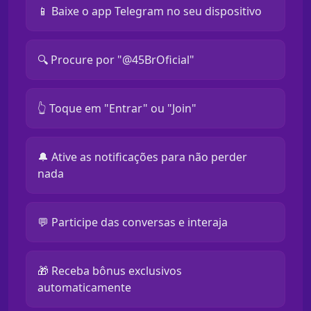
📱 Baixe o app Telegram no seu dispositivo
🔍 Procure por "@45BrOficial"
👆 Toque em "Entrar" ou "Join"
🔔 Ative as notificações para não perder
nada
💬 Participe das conversas e interaja
🎁 Receba bônus exclusivos
automaticamente