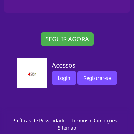
SEGUIR AGORA
Acessos
Login
Registrar-se
Políticas de Privacidade
Termos e Condições
Sitemap