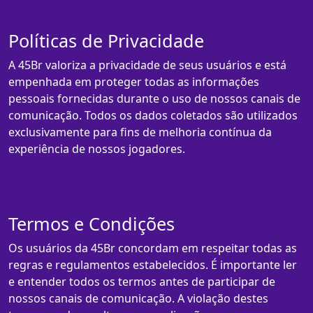
Políticas de Privacidade
A 45Br valoriza a privacidade de seus usuários e está
empenhada em proteger todas as informações
pessoais fornecidas durante o uso de nossos canais de
comunicação. Todos os dados coletados são utilizados
exclusivamente para fins de melhoria contínua da
experiência de nossos jogadores.
Termos e Condições
Os usuários da 45Br concordam em respeitar todas as
regras e regulamentos estabelecidos. É importante ler
e entender todos os termos antes de participar de
nossos canais de comunicação. A violação destes