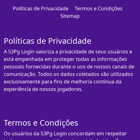
Políticas de Privacidade
Termos e Condições
Sitemap
Políticas de Privacidade
A 53Pg Login valoriza a privacidade de seus usuários e
está empenhada em proteger todas as informações
pessoais fornecidas durante o uso de nossos canais de
comunicação. Todos os dados coletados são utilizados
exclusivamente para fins de melhoria contínua da
experiência de nossos jogadores.
Termos e Condições
Os usuários da 53Pg Login concordam em respeitar