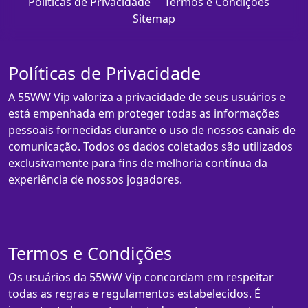
Políticas de Privacidade
Termos e Condições
Sitemap
Políticas de Privacidade
A 55WW Vip valoriza a privacidade de seus usuários e
está empenhada em proteger todas as informações
pessoais fornecidas durante o uso de nossos canais de
comunicação. Todos os dados coletados são utilizados
exclusivamente para fins de melhoria contínua da
experiência de nossos jogadores.
Termos e Condições
Os usuários da 55WW Vip concordam em respeitar
todas as regras e regulamentos estabelecidos. É