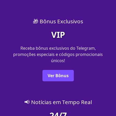
🎁 Bônus Exclusivos
VIP
Receba bônus exclusivos do Telegram,
promoções especiais e códigos promocionais
únicos!
Ver Bônus
📢 Notícias em Tempo Real
24/7