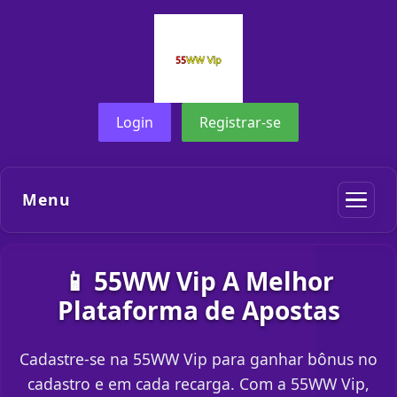
Login
Registrar-se
Menu
📱 55WW Vip A Melhor
Plataforma de Apostas
Cadastre-se na 55WW Vip para ganhar bônus no
cadastro e em cada recarga. Com a 55WW Vip,