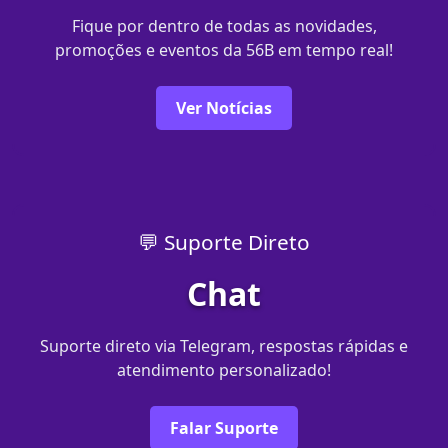
Fique por dentro de todas as novidades,
promoções e eventos da 56B em tempo real!
Ver Notícias
💬 Suporte Direto
Chat
Suporte direto via Telegram, respostas rápidas e
atendimento personalizado!
Falar Suporte