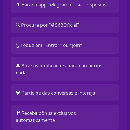
📱 Baixe o app Telegram no seu dispositivo
🔍 Procure por "@56BOficial"
👆 Toque em "Entrar" ou "Join"
🔔 Ative as notificações para não perder
nada
💬 Participe das conversas e interaja
🎁 Receba bônus exclusivos
automaticamente