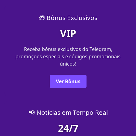
🎁 Bônus Exclusivos
VIP
Receba bônus exclusivos do Telegram,
promoções especiais e códigos promocionais
únicos!
Ver Bônus
📢 Notícias em Tempo Real
24/7