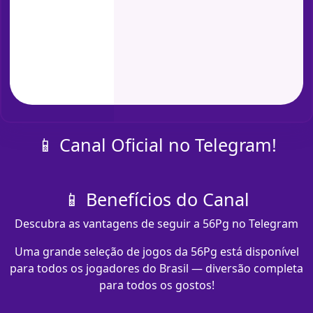
📱 Canal Oficial no Telegram!
📱 Benefícios do Canal
Descubra as vantagens de seguir a 56Pg no Telegram
Uma grande seleção de jogos da 56Pg está disponível
para todos os jogadores do Brasil — diversão completa
para todos os gostos!