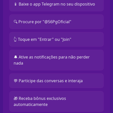
📱 Baixe o app Telegram no seu dispositivo
🔍 Procure por "@56PgOficial"
👆 Toque em "Entrar" ou "Join"
🔔 Ative as notificações para não perder
nada
💬 Participe das conversas e interaja
🎁 Receba bônus exclusivos
automaticamente