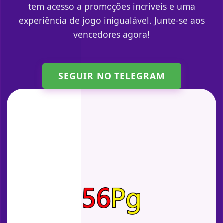
tem acesso a promoções incríveis e uma
experiência de jogo inigualável. Junte-se aos
vencedores agora!
SEGUIR NO TELEGRAM