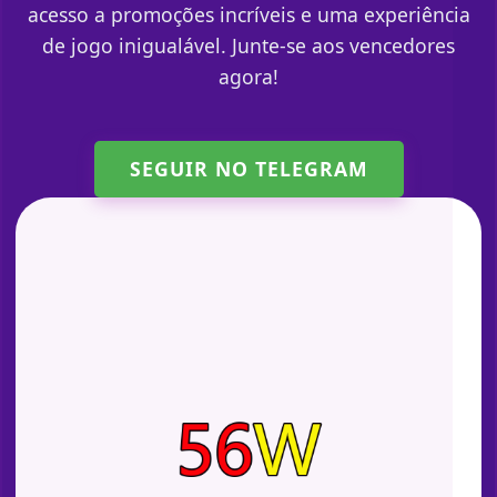
acesso a promoções incríveis e uma experiência
de jogo inigualável. Junte-se aos vencedores
agora!
SEGUIR NO TELEGRAM