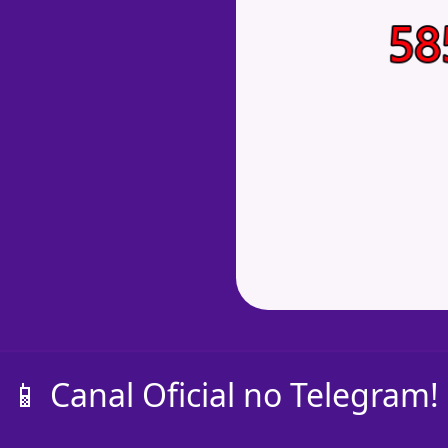
📱 Canal Oficial no Telegram!