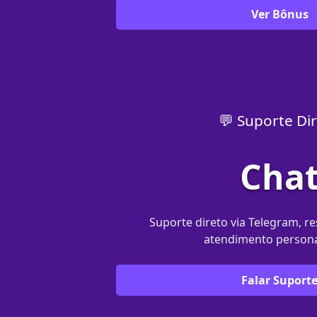
Ver Bônus
💬 Suporte Di
Cha
Suporte direto via Telegram, r
atendimento persona
Falar Suport