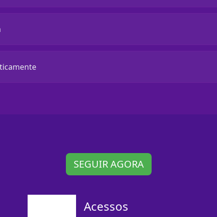
a
aticamente
SEGUIR AGORA
Acessos