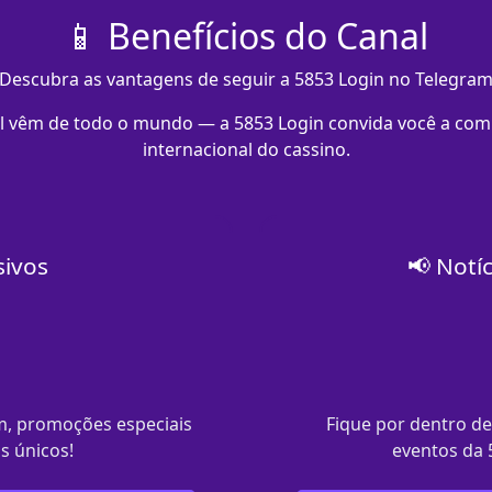
📱 Benefícios do Canal
Descubra as vantagens de seguir a 5853 Login no Telegra
il vêm de todo o mundo — a 5853 Login convida você a com
internacional do cassino.
sivos
📢 Notí
m, promoções especiais
Fique por dentro d
s únicos!
eventos da 