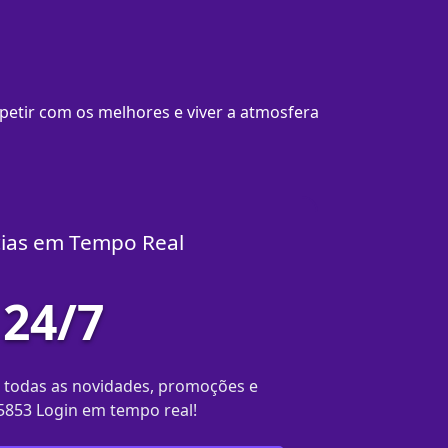
m
petir com os melhores e viver a atmosfera
cias em Tempo Real
24/7
e todas as novidades, promoções e
5853 Login em tempo real!