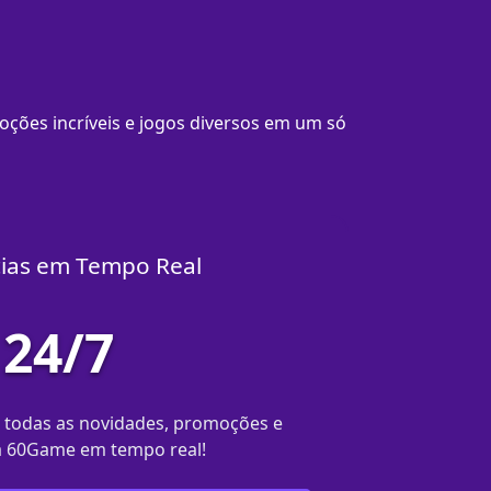
ções incríveis e jogos diversos em um só
cias em Tempo Real
24/7
e todas as novidades, promoções e
a 60Game em tempo real!