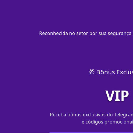
Reconhecida no setor por sua segurança 
🎁 Bônus Exclu
VIP
Receba bônus exclusivos do Telegra
e códigos promocionai