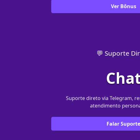
Ver Bônus
💬 Suporte Di
Cha
Suporte direto via Telegram, r
atendimento persona
Falar Suport