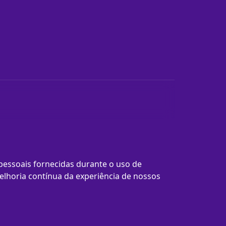
pessoais fornecidas durante o uso de
elhoria contínua da experiência de nossos