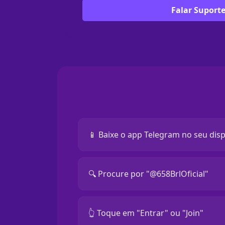
Falar Suport
📱 Baixe o app Telegram no seu disp
🔍 Procure por "@658BrlOficial"
👆 Toque em "Entrar" ou "Join"