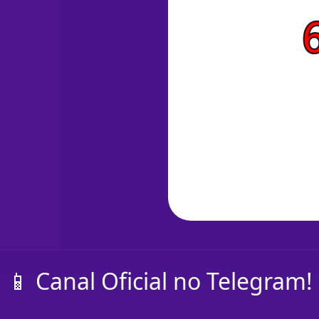
📱 Canal Oficial no Telegram!