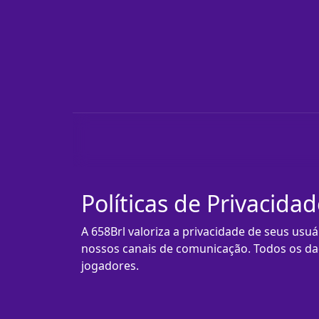
Políticas de Privacida
A 658Brl valoriza a privacidade de seus us
nossos canais de comunicação. Todos os dad
jogadores.