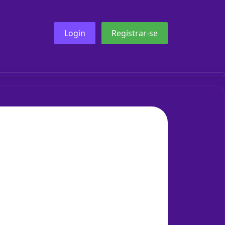
Login
Registrar-se