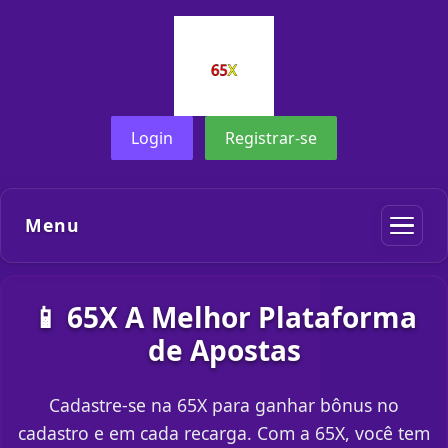
Login
Registrar-se
Menu
📱 65X A Melhor Plataforma
de Apostas
Cadastre-se na 65X para ganhar bônus no
cadastro e em cada recarga. Com a 65X, você tem