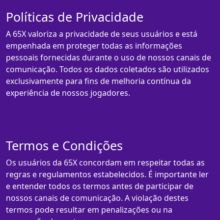
Políticas de Privacidade
A 65X valoriza a privacidade de seus usuários e está
empenhada em proteger todas as informações
pessoais fornecidas durante o uso de nossos canais de
comunicação. Todos os dados coletados são utilizados
exclusivamente para fins de melhoria contínua da
experiência de nossos jogadores.
Termos e Condições
Os usuários da 65X concordam em respeitar todas as
regras e regulamentos estabelecidos. É importante ler
e entender todos os termos antes de participar de
nossos canais de comunicação. A violação destes
termos pode resultar em penalizações ou na