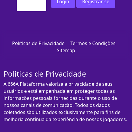
Login
Registrar-se
Políticas de Privacidade
Termos e Condições
Sitemap
Políticas de Privacidade
A 666A Plataforma valoriza a privacidade de seus
usuários e está empenhada em proteger todas as
informações pessoais fornecidas durante o uso de
nossos canais de comunicação. Todos os dados
coletados são utilizados exclusivamente para fins de
melhoria contínua da experiência de nossos jogadores.