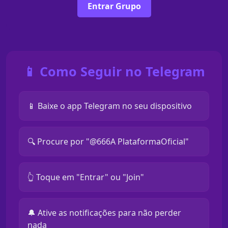
Entrar Grupo
📱 Como Seguir no Telegram
📱 Baixe o app Telegram no seu dispositivo
🔍 Procure por "@666A PlataformaOficial"
👆 Toque em "Entrar" ou "Join"
🔔 Ative as notificações para não perder
nada