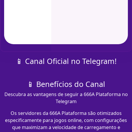
📱 Canal Oficial no Telegram!
📱 Benefícios do Canal
Descubra as vantagens de seguir a 666A Plataforma no
Telegram
Os servidores da 666A Plataforma são otimizados
especificamente para jogos online, com configurações
que maximizam a velocidade de carregamento e