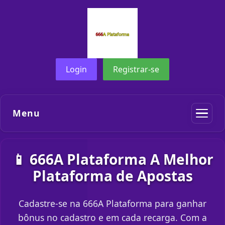
Login
Registrar-se
Menu
📱 666A Plataforma A Melhor
Plataforma de Apostas
Cadastre-se na 666A Plataforma para ganhar
bônus no cadastro e em cada recarga. Com a