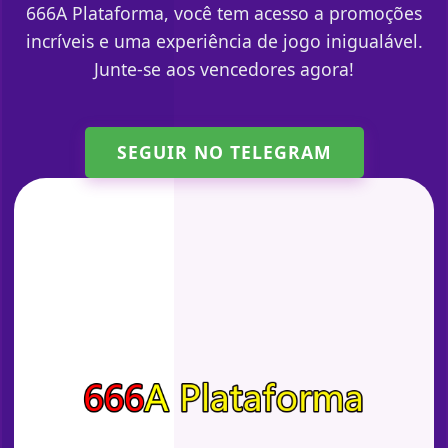
666A Plataforma, você tem acesso a promoções
incríveis e uma experiência de jogo inigualável.
Junte-se aos vencedores agora!
SEGUIR NO TELEGRAM