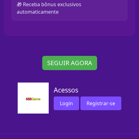
🎁 Receba bônus exclusivos
automaticamente
SEGUIR AGORA
Acessos
Login
Registrar-se