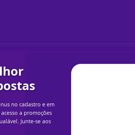
lhor
postas
ônus no cadastro e em
m acesso a promoções
ualável. Junte-se aos