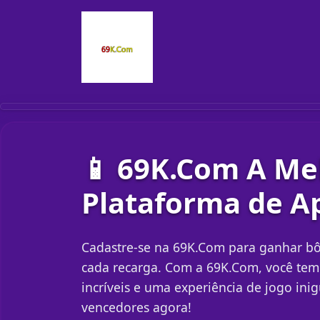
📱 69K.Com A Me
Plataforma de A
Cadastre-se na 69K.Com para ganhar b
cada recarga. Com a 69K.Com, você te
incríveis e uma experiência de jogo inig
vencedores agora!