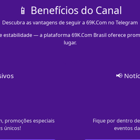
📱 Benefícios do Canal
Descubra as vantagens de seguir a 69K.Com no Telegram
 estabilidade — a plataforma 69K.Com Brasil oferece prom
lugar.
sivos
📢 Notí
m, promoções especiais
Fique por dentro d
s únicos!
eventos da