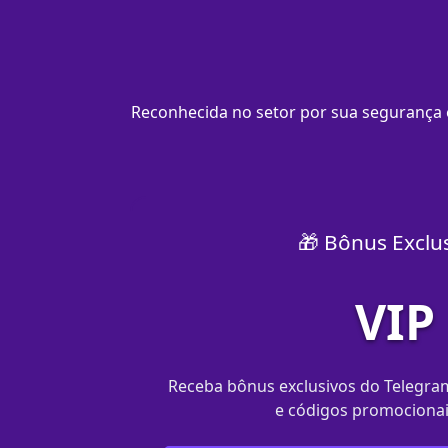
Reconhecida no setor por sua segurança e
🎁 Bônus Exclu
VIP
Receba bônus exclusivos do Telegra
e códigos promocionai