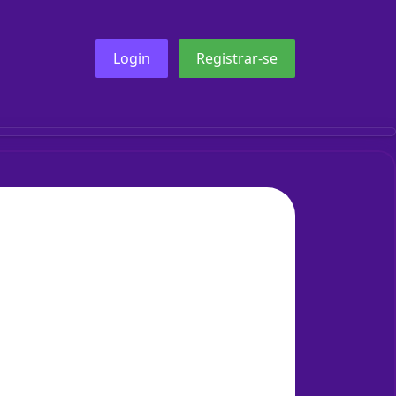
Login
Registrar-se