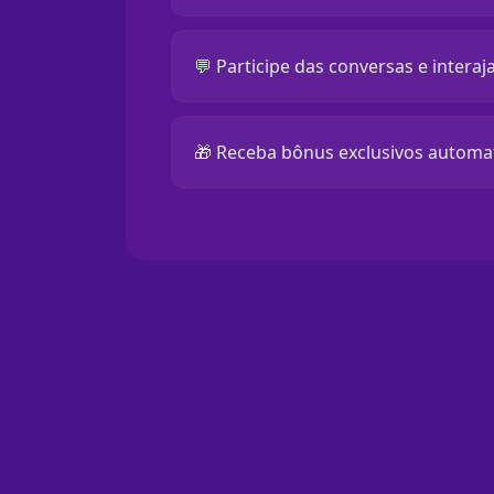
💬 Participe das conversas e interaj
🎁 Receba bônus exclusivos autom