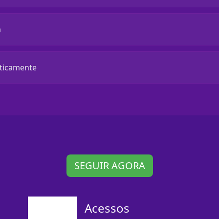
a
aticamente
SEGUIR AGORA
Acessos