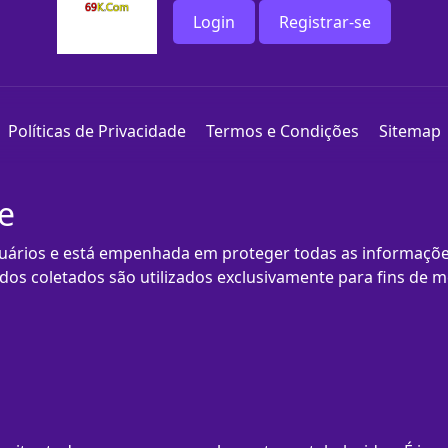
Login
Registrar-se
Políticas de Privacidade
Termos e Condições
Sitemap
de
suários e está empenhada em proteger todas as informaçõe
os coletados são utilizados exclusivamente para fins de m