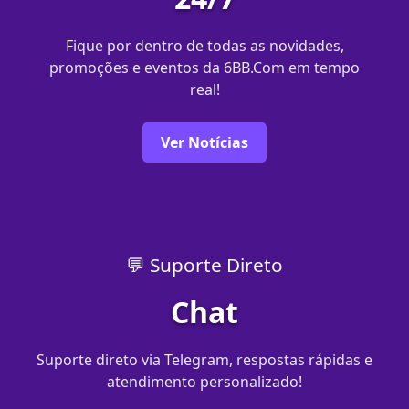
Fique por dentro de todas as novidades,
promoções e eventos da 6BB.Com em tempo
real!
Ver Notícias
💬 Suporte Direto
Chat
Suporte direto via Telegram, respostas rápidas e
atendimento personalizado!