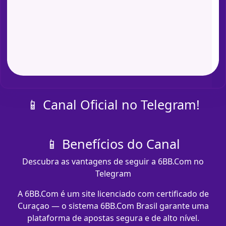
📱 Canal Oficial no Telegram!
📱 Benefícios do Canal
Descubra as vantagens de seguir a 6BB.Com no
Telegram
A 6BB.Com é um site licenciado com certificado de
Curaçao — o sistema 6BB.Com Brasil garante uma
plataforma de apostas segura e de alto nível.