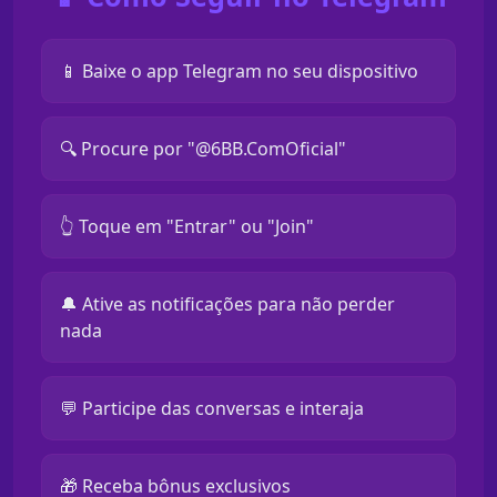
📱 Baixe o app Telegram no seu dispositivo
🔍 Procure por "@6BB.ComOficial"
👆 Toque em "Entrar" ou "Join"
🔔 Ative as notificações para não perder
nada
💬 Participe das conversas e interaja
🎁 Receba bônus exclusivos