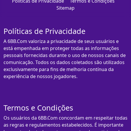
Políticas de Privacidade
Termos e Condições
Sitemap
Políticas de Privacidade
A 6BB.Com valoriza a privacidade de seus usuários e
está empenhada em proteger todas as informações
pessoais fornecidas durante o uso de nossos canais de
comunicação. Todos os dados coletados são utilizados
exclusivamente para fins de melhoria contínua da
experiência de nossos jogadores.
Termos e Condições
Os usuários da 6BB.Com concordam em respeitar todas
as regras e regulamentos estabelecidos. É importante