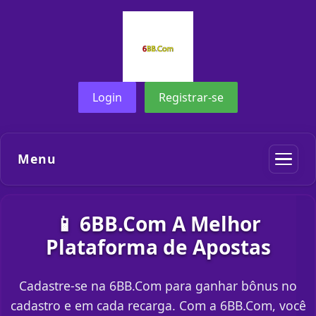
Login
Registrar-se
Menu
📱 6BB.Com A Melhor
Plataforma de Apostas
Cadastre-se na 6BB.Com para ganhar bônus no
cadastro e em cada recarga. Com a 6BB.Com, você