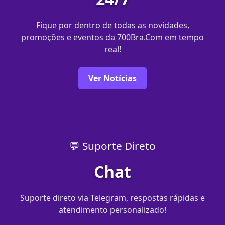
Fique por dentro de todas as novidades,
promoções e eventos da 700Bra.Com em tempo
real!
Ver Notícias
💬 Suporte Direto
Chat
Suporte direto via Telegram, respostas rápidas e
atendimento personalizado!