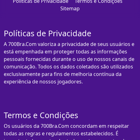
Políticas de Privacidade
Termos e Condições
Sitemap
Políticas de Privacidade
A 700Bra.Com valoriza a privacidade de seus usuários e
está empenhada em proteger todas as informações
pessoais fornecidas durante o uso de nossos canais de
comunicação. Todos os dados coletados são utilizados
exclusivamente para fins de melhoria contínua da
experiência de nossos jogadores.
Termos e Condições
Os usuários da 700Bra.Com concordam em respeitar
todas as regras e regulamentos estabelecidos. É