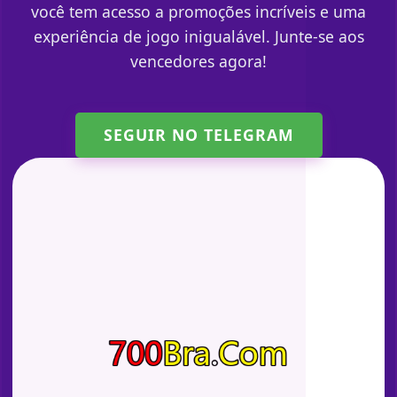
você tem acesso a promoções incríveis e uma
experiência de jogo inigualável. Junte-se aos
vencedores agora!
SEGUIR NO TELEGRAM