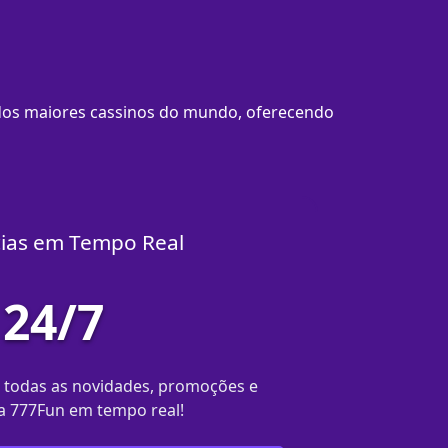
s dos maiores cassinos do mundo, oferecendo
cias em Tempo Real
24/7
e todas as novidades, promoções e
a 777Fun em tempo real!