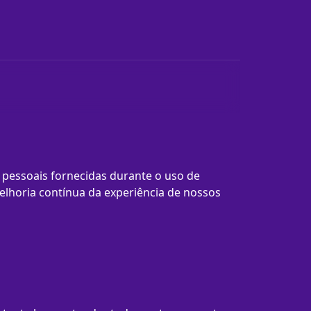
 pessoais fornecidas durante o uso de
elhoria contínua da experiência de nossos