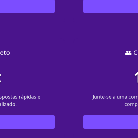
reto
👥 
t
espostas rápidas e
Junte-se a uma com
lizado!
compa
e