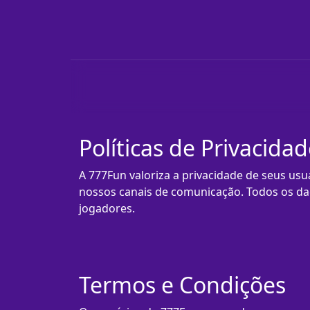
Políticas de Privacida
A 777Fun valoriza a privacidade de seus us
nossos canais de comunicação. Todos os dad
jogadores.
Termos e Condições