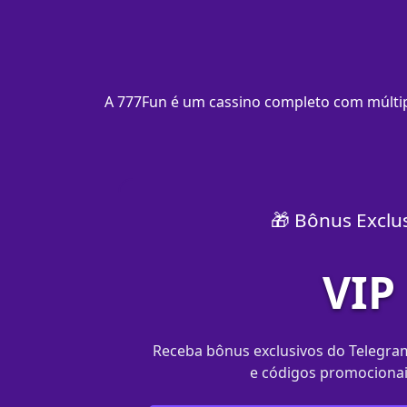
A 777Fun é um cassino completo com múltipl
🎁 Bônus Exclu
VIP
Receba bônus exclusivos do Telegra
e códigos promocionai