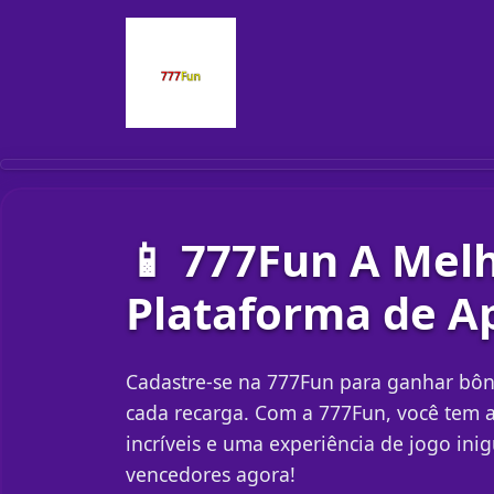
📱 777Fun A Mel
Plataforma de A
Cadastre-se na 777Fun para ganhar bôn
cada recarga. Com a 777Fun, você tem 
incríveis e uma experiência de jogo inig
vencedores agora!