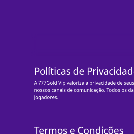
Políticas de Privacida
A 777Gold Vip valoriza a privacidade de se
nossos canais de comunicação. Todos os dad
jogadores.
Termos e Condições