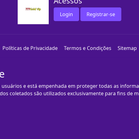
Acessos
Login
Registrar-se
Políticas de Privacidade
Termos e Condições
Sitemap
de
us usuários e está empenhada em proteger todas as inform
os coletados são utilizados exclusivamente para fins de m