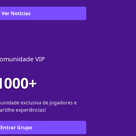
Ver Notícias
Comunidade VIP
1000+
unidade exclusiva de jogadores e
rtilhe experiências!
Entrar Grupo