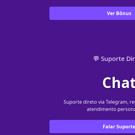
Ver Bônus
💬 Suporte Di
Cha
Suporte direto via Telegram, r
atendimento persona
Falar Suport