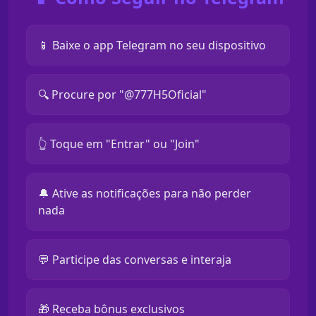
📱 Baixe o app Telegram no seu dispositivo
🔍 Procure por "@777H5Oficial"
👆 Toque em "Entrar" ou "Join"
🔔 Ative as notificações para não perder
nada
💬 Participe das conversas e interaja
🎁 Receba bônus exclusivos