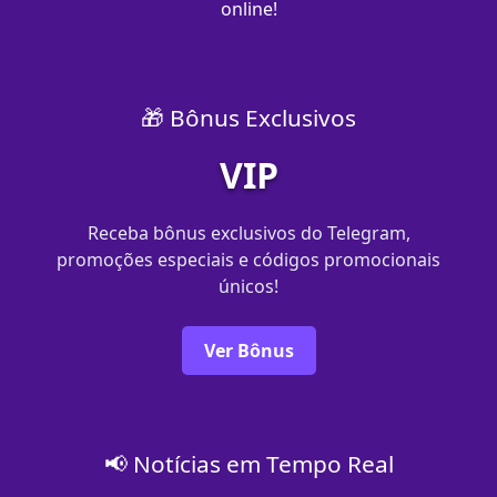
online!
🎁 Bônus Exclusivos
VIP
Receba bônus exclusivos do Telegram,
promoções especiais e códigos promocionais
únicos!
Ver Bônus
📢 Notícias em Tempo Real