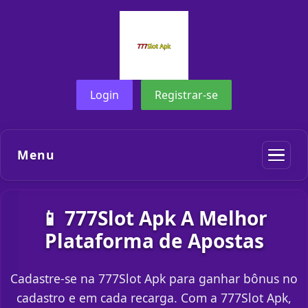
Login
Registrar-se
Menu
📱 777Slot Apk A Melhor
Plataforma de Apostas
Cadastre-se na 777Slot Apk para ganhar bônus no
cadastro e em cada recarga. Com a 777Slot Apk,