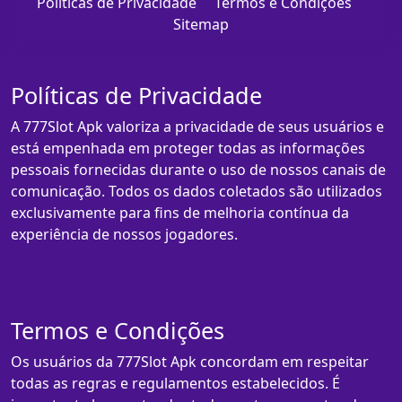
Políticas de Privacidade
Termos e Condições
Sitemap
Políticas de Privacidade
A 777Slot Apk valoriza a privacidade de seus usuários e
está empenhada em proteger todas as informações
pessoais fornecidas durante o uso de nossos canais de
comunicação. Todos os dados coletados são utilizados
exclusivamente para fins de melhoria contínua da
experiência de nossos jogadores.
Termos e Condições
Os usuários da 777Slot Apk concordam em respeitar
todas as regras e regulamentos estabelecidos. É