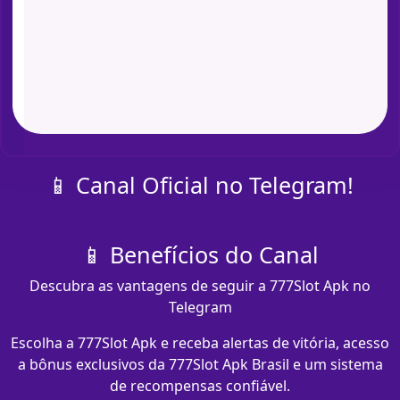
📱 Canal Oficial no Telegram!
📱 Benefícios do Canal
Descubra as vantagens de seguir a 777Slot Apk no
Telegram
Escolha a 777Slot Apk e receba alertas de vitória, acesso
a bônus exclusivos da 777Slot Apk Brasil e um sistema
de recompensas confiável.