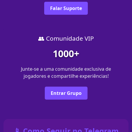
Falar Suporte
👥 Comunidade VIP
1000+
Junte-se a uma comunidade exclusiva de
jogadores e compartilhe experiências!
Entrar Grupo
📱 Como Seguir no Telegram