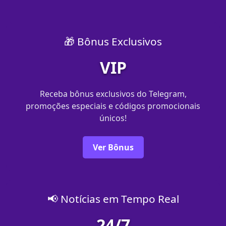
🎁 Bônus Exclusivos
VIP
Receba bônus exclusivos do Telegram,
promoções especiais e códigos promocionais
únicos!
Ver Bônus
📢 Notícias em Tempo Real
24/7