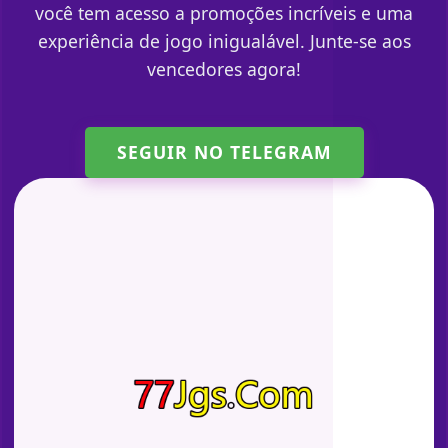
você tem acesso a promoções incríveis e uma
experiência de jogo inigualável. Junte-se aos
vencedores agora!
SEGUIR NO TELEGRAM