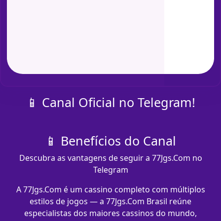
📱 Canal Oficial no Telegram!
📱 Benefícios do Canal
Descubra as vantagens de seguir a 77Jgs.Com no
Telegram
A 77Jgs.Com é um cassino completo com múltiplos
estilos de jogos — a 77Jgs.Com Brasil reúne
especialistas dos maiores cassinos do mundo,