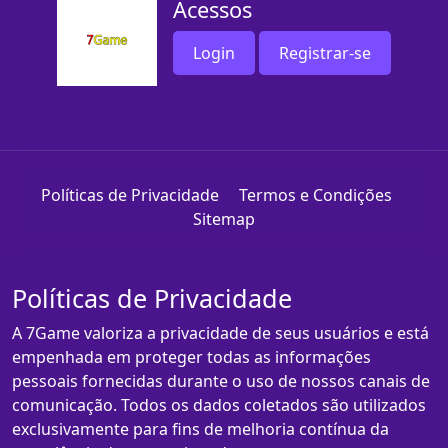
Acessos
Login
Registrar-se
Políticas de Privacidade
Termos e Condições
Sitemap
Políticas de Privacidade
A 7Game valoriza a privacidade de seus usuários e está
empenhada em proteger todas as informações
pessoais fornecidas durante o uso de nossos canais de
comunicação. Todos os dados coletados são utilizados
exclusivamente para fins de melhoria contínua da