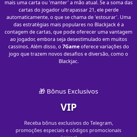
mais uma carta ou 'manter' a mão atual. Se a soma das
cartas do jogador ultrapassar 21, ele perde
automaticamente, o que se chama de 'estourar'. Uma
das estratégias mais populares no Blackjack é a
contagem de cartas, que pode oferecer uma vantagem
ao jogador, embora seja desestimulado em muitos
cassinos. Além disso, o
7Game
oferece variações do
jogo que trazem novos desafios e diversão, como o
Blackjac.
🎁 Bônus Exclusivos
VIP
Receba bônus exclusivos do Telegram,
promoções especiais e códigos promocionais