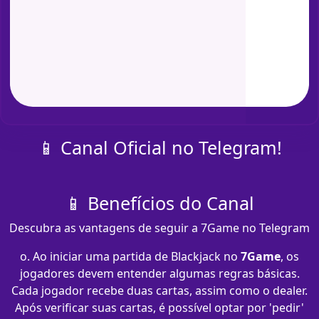
📱 Canal Oficial no Telegram!
📱 Benefícios do Canal
Descubra as vantagens de seguir a 7Game no Telegram
o. Ao iniciar uma partida de Blackjack no
7Game
, os
jogadores devem entender algumas regras básicas.
Cada jogador recebe duas cartas, assim como o dealer.
Após verificar suas cartas, é possível optar por 'pedir'